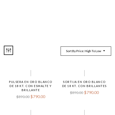
Sort By Price: High To Low
PULSERA EN ORO BLANCO
SORTIJA EN ORO BLANCO
DE 18 KT. CON ESMALTE Y
DE 18 KT. CON BRILLANTES
BRILLANTE
$
790.00
$
890.00
$
790.00
$
890.00