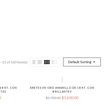
Default Sorting
–12 of 160 item(s)
18 KT. CON
ARETES EN ORO AMARILLO DE 18 KT. CON
NTES
BRILLANTES
0
$
1,600.00
$
1,700.00