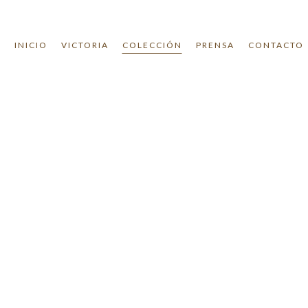
INICIO
VICTORIA
COLECCIÓN
PRENSA
CONTACTO
Colección
A
ANILLOS
ARETES