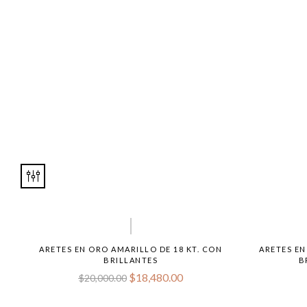
ARETES EN ORO AMARILLO DE 18 KT. CON
ARETES EN
BRILLANTES
B
$
18,480.00
$
20,000.00